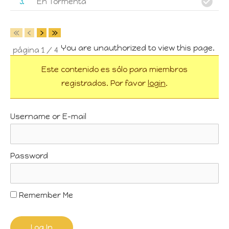
3
En Tormenta
«
‹
›
»
You are unauthorized to view this page.
página
1
/
4
Este contenido es sólo para miembros
registrados. Por favor
login
.
Username or E-mail
Password
Remember Me