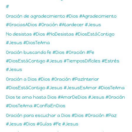
#
Oración de agradecimiento #Dios #Agradecimiento
#GraciasADios #Oración #Atardecer #Jesus
No desistas #Dios #NoDesistas #DiosEstáContigo
#Jesus #DiosTeAma
Oración buscando fe #Dios #Oración #Fe
#DiosEstáContigo #Jesus #TiemposDifíciles #Estrés
#Jesus
Oración a Dios #Dios #Oración #PazInterior
#DiosEstáContigo #Jesus #JesusEsAmor #DiosTeAma
Dios te ama hasta Dios #AmorDeDios #Jesus #Oración
#DiosTeAma #ConfíaEnDios
Oración para escuchar a Dios #Dios #Oración #Paz
#Jesus #Dios #Guías #Fe #Jesus