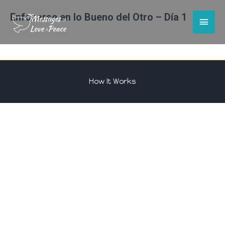
Enfocarse en lo Bueno del Otro – Día 1
Main
Men
How It Works