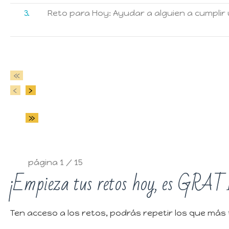
3
Reto para Hoy: Ayudar a alguien a cumplir
«
‹
›
»
página
1
/
15
¡Empieza tus retos hoy, es GRAT
Ten acceso a los retos, podrás repetir los que más