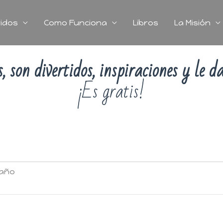
idos
Como Funciona
Libros
La Misión
, son divertidos, inspiraciones y le 
¡Es gratis!
raño