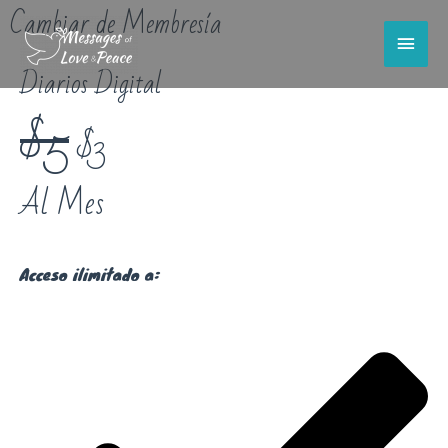
Cambiar de Membresía
Diarios Digital
$5
$3
Al Mes
Acceso ilimitado a: