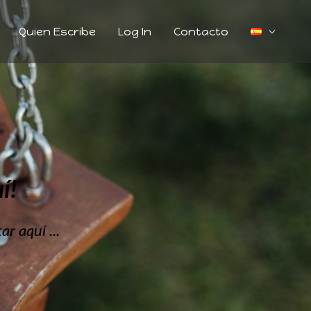
Quien Escribe
Log In
Contacto
í!
r aquí ...