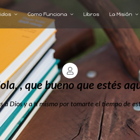
idos
Como Funciona
Libros
La Misión
ola, , que bueno que estés aqu
s a Dios y a ti mismo por tomarte el tiempo de esta